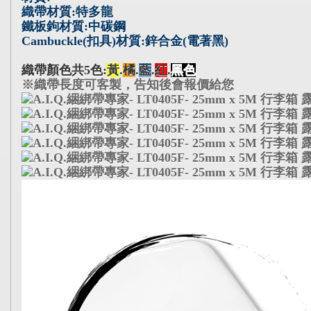
織帶材質:特多龍
鐵板鉤材質:中碳鋼
Cambuckle(扣具)材質:鋅合金(電著黑)
織帶顏色共5色:
黃
.
橘
.
藍
.
紅
.
黑色
※織帶長度可客製，告知後會報價給您