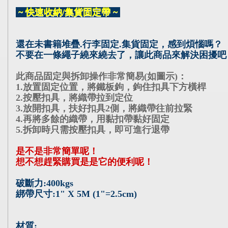
~ 快速收納/集貨固定帶 ~
還在未書籍堆疊.行李固定.集貨固定，感到煩惱嗎？
不要在一條繩子繞來繞去了，讓此商品來解決困擾吧
此商品固定與拆卸操作非常簡易(如圖示)：
1.放置固定位置，將鐵板鉤，鉤住扣具下方橫桿
2.按壓扣具，將織帶拉到定位
3.放開扣具，扶好扣具2側，將織帶往前拉緊
4.再將多餘的織帶，用黏扣帶黏好固定
5.拆卸時只需按壓扣具，即可進行退帶
是不是非常簡單呢！
想不想趕緊購買是是它的便利呢！
破斷力:400kgs
綁帶尺寸:1" X 5M (1"=2.5cm)
材質: