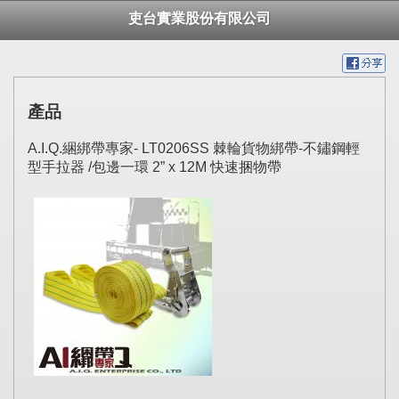
吏台實業股份有限公司
產品
A.I.Q.綑綁帶專家- LT0206SS 棘輪貨物綁帶-不鏽鋼輕
型手拉器 /包邊一環 2” x 12M 快速捆物帶