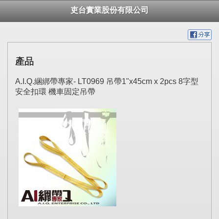
吏台實業股份有限公司
產品
A.I.Q.綑綁帶專家- LT0969 吊帶1"x45cm x 2pcs 8字型
安全扣環 機車固定吊帶