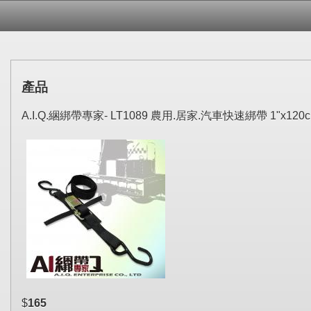
產品
A.I.Q.綑綁帶專家- LT1089 農用.居家.汽車快速綁帶 1"x120c
$
165