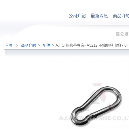
公司介紹
最新消息
商品介
首頁
＞
商品介紹
>
配件
> A.I.Q.綑綁帶專家- A5212 不鏽鋼登山鉤 / 8