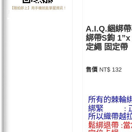
【隨拍即上】用手機就能掌握資訊！
A.I.Q.綑綁
綁帶S鉤 1”
定繩 固定帶
售價
NT$ 132
所有的棘輪綁
綁緊 : 正
所以織帶越拉
鬆綁退帶 :