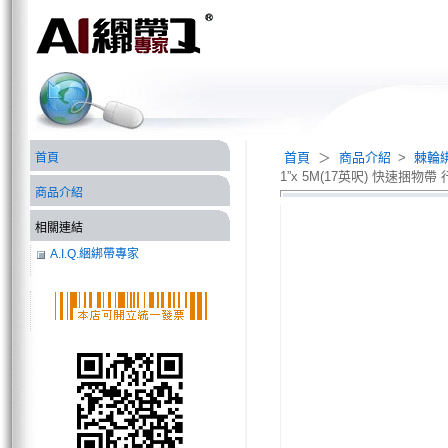
首頁
＞
商品介紹
>
棘輪
首頁
1”x 5M(17英呎) 快速捆物
商品介紹
相關連結
A.I.Q.綑綁帶專家