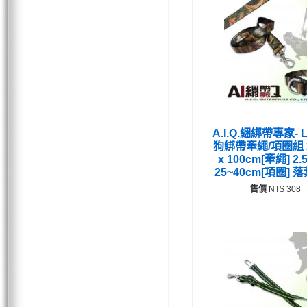
A.I.Q.綑綁帶專家- L
狗綁帶牽繩/項圈組 2
x 100cm[牽繩] 2.
25~40cm[項圈] 
售價
NT$ 308