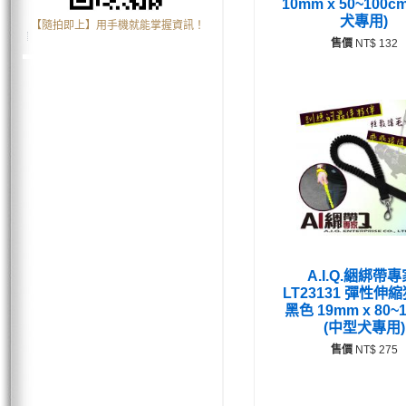
10mm x 50~100c
犬專用)
【隨拍即上】用手機就能掌握資訊！
售價
NT$ 132
A.I.Q.綑綁帶專
LT23131 彈性伸
黑色 19mm x 80~
(中型犬專用)
售價
NT$ 275